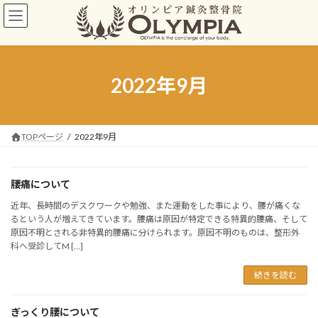
コ
ナ
ン
ビ
テ
ゲ
ン
ー
ツ
シ
へ
ョ
2022年9月
ス
ン
キ
に
ッ
移
プ
動
TOPページ
2022年9月
腰痛について
近年、長時間のデスクワークや勉強、また運動をした事により、腰が痛くな
るという人が増えてきています。腰痛は原因が特定できる特異的腰痛、そして
原因不明とされる非特異的腰痛に分けられます。原因不明のものは、整形外
科へ受診してM […]
続きを読む
ぎっくり腰について